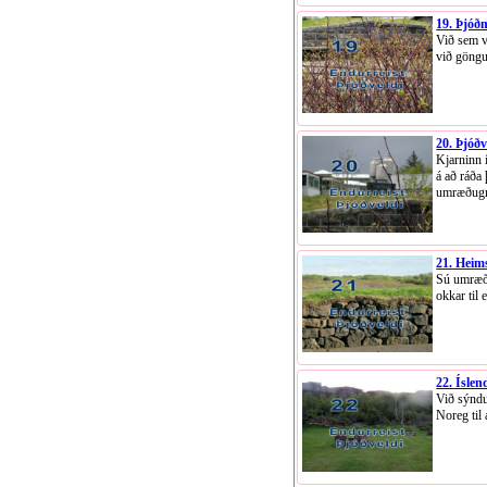
19. Þjóðm
Við sem vi
við göngu
20. Þjóð
Kjarninn 
á að ráða
umræðugru
21. Heim
Sú umræða 
okkar til
22. Íslen
Við sýndu
Noreg til