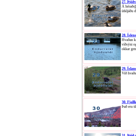
27. Þjóðv
Á héraðs
útkljáðu 
28. Íslen
Hvaðan k
víðsýni o
okkar ge
29. Ísland
Við hvaða 
30. Fjall
Það eru t
31. Þjóð 