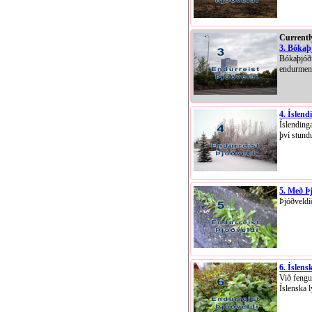
Currentl
3. Bókaþ
Bókaþjóði
endurmen
4. Íslen
Íslending
því stund
5. Með Þj
Þjóðveldið
6. Íslens
Við fengu
Íslenska l