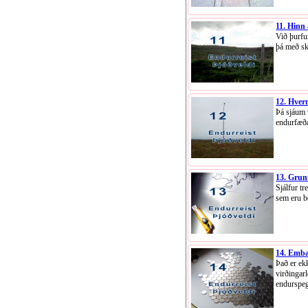
11. Hinn
Við þurfu
þá með sk
12. Hver
Þá sjáum 
endurfæða
13. Grun
Sjálfur tr
sem eru be
14. Embæ
Það er ek
virðingarl
endurspeg