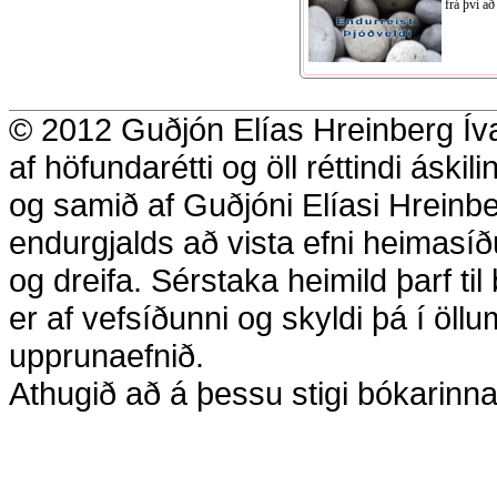
frá því að
© 2012 Guðjón Elías Hreinberg Íva
af höfundarétti og öll réttindi áskili
og samið af Guðjóni Elíasi Hreinb
endurgjalds að vista efni heimasíðu
og dreifa. Sérstaka heimild þarf ti
er af vefsíðunni og skyldi þá í öllu
upprunaefnið.
Athugið að á þessu stigi bókarinn