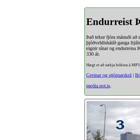
Endurreist Þ
Það tekur fjóra mánuði að 
þjóðveldishátíð ganga frjál
eignir sínar og endurreisa 
330 ár.
Hægt er að sækja bókina á MP3
Greinar og stjórnarskrá
|
Bó
media.not.is
.