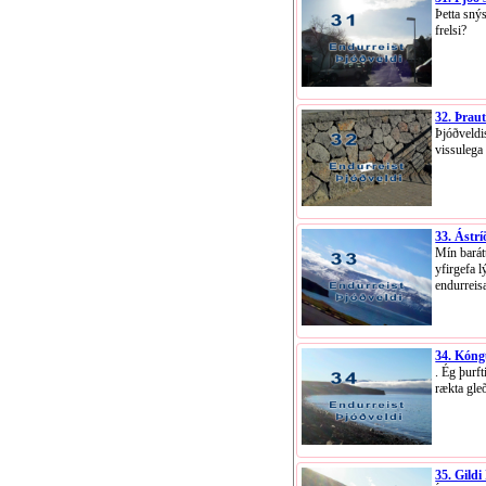
Þetta sný
frelsi?
32. Þrau
Þjóðveldi
vissulega 
33. Ástrí
Mín barát
yfirgefa 
endurreis
34. Kóng
. Ég þurft
rækta gle
35. Gildi