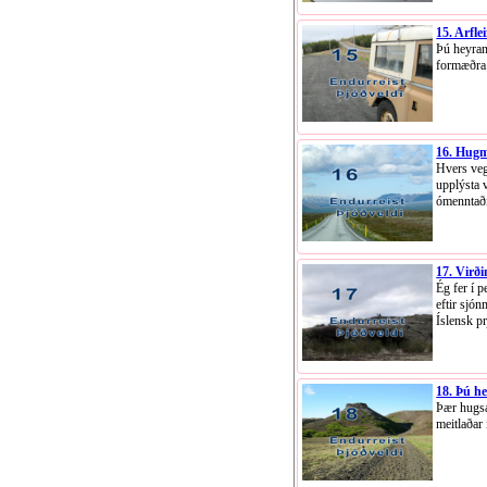
15. Arflei
Þú heyran
formæðra
16. Hugm
Hvers veg
upplýsta 
ómenntaði
17. Virði
Ég fer í 
eftir sjó
Íslensk p
18. Þú h
Þær hugsa
meitlaðar 