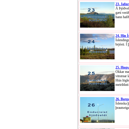
23. Jafnr
Á Þjóðveld
gæti verið
hann hafð
24. Hin Í
Íslendingu
brjósti. Í
25. Hugs
Okkar mag
vitrænar 
Hún löglei
meirihluti
26. Borg
Íslenska þ
þrautseiga