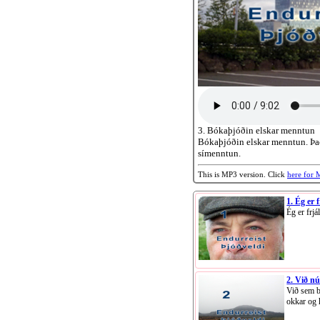
3. Bókaþjóðin elskar menntun
Bókaþjóðin elskar menntun. Þa
símenntun.
This is MP3 version. Click
here for
1. Ég er 
Ég er frjá
2. Við n
Við sem b
okkar og 