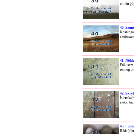
er hún þö
40. Sæmd
Kosningar
skoðanak
41. Nöld
Fólk sem e
reitt og bi
42. Skrý
Íslenska 
á ekki ba
43. Fjöl
Ríkisfjölm