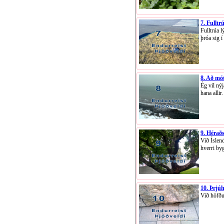
7. Fullt
Fulltrúa 
þróa sig 
8. Að mó
Ég vil nýj
hana allir.
9. Héraðs
Við Íslen
hverri by
10. Þrjú
Við höfðu