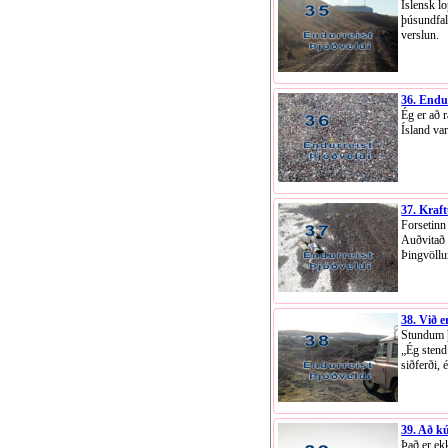
Íslensk l
þúsundfal
verslun.
36. End
Ég er að 
Ísland va
37. Kraf
Forsetinn
Auðvitað h
Þingvöll
38. Við 
Stundum þ
„Ég stend
siðferði, 
39. Að k
Það er ek